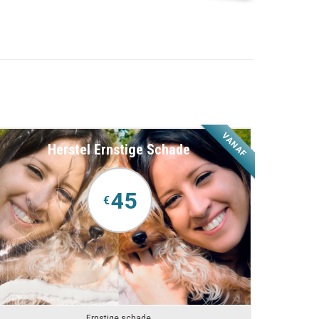
VANAF
Herstel Ernstige Schade
45
€
Ernstige schade