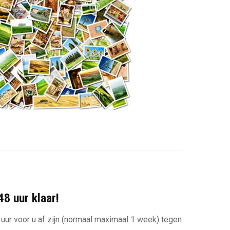
8 uur klaar!
uur voor u af zijn (normaal maximaal 1 week) tegen