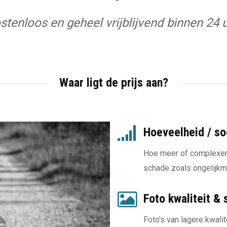
stenloos en geheel vrijblijvend binnen 24 u
 op 'Nu Bestellen' in het menu voor een off
Fixer berekent voor elke opdracht de juiste 
Waar ligt de prijs aan?
Hoeveelheid / so
Hoe meer of complexer 
schade zoals ongelijkma
Foto kwaliteit & 
Foto’s van lagere kwalit