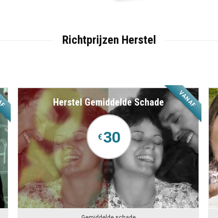
Richtprijzen Herstel
AF
VANAF
Herstel Gemiddelde Schade
30
€
Gemiddelde schade