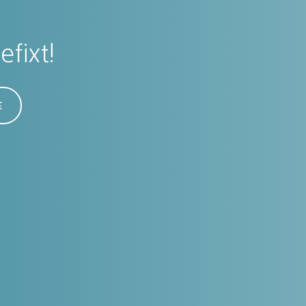
fixt!
E