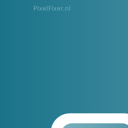
PixelFixer.nl